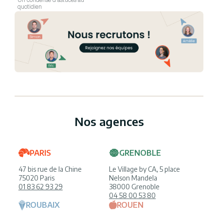
Un condensé d'astuces au
quotidien
Nos agences
PARIS
GRENOBLE
47 bis rue de la Chine
Le Village by CA, 5 place
75020 Paris
Nelson Mandela
01 83 62 93 29
38000 Grenoble
04 58 00 53 80
ROUBAIX
ROUEN