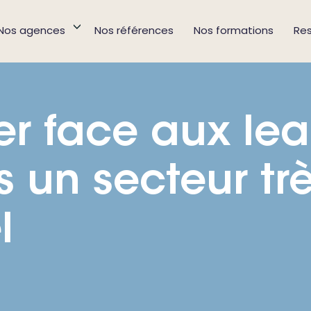
Nos agences
Nos références
Nos formations
Re
er face aux le
 un secteur tr
l