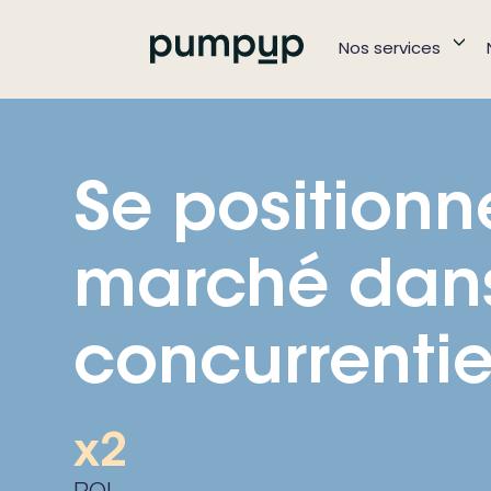
Nos services
Se positionn
marché dans
concurrentie
x2