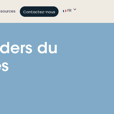
FR
ssources
Contactez-nous
aders du
ès