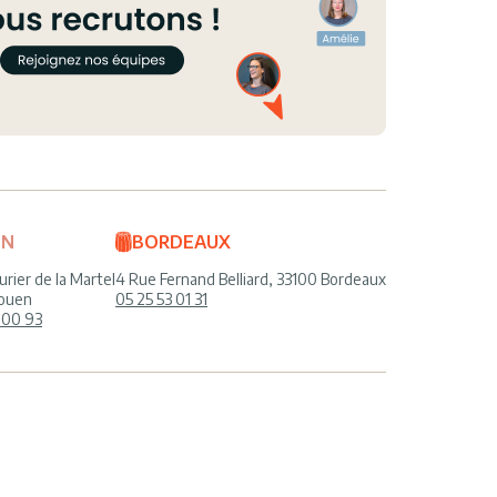
EN
BORDEAUX
urier de la Martel
4 Rue Fernand Belliard, 33100 Bordeaux
ouen
05 25 53 01 31
 00 93