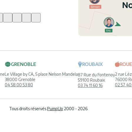
GRENOBLE
ROUBAIX
ROU
ine
Le Village by CA, 5 place Nelson Mandela
2 rue Léz
87 Rue du Fontenoy
38000 Grenoble
76000 R
59100 Roubaix
04 58 00 53 80
02 57 40
03 74 11 60 16
Tous droits réservés
PumpUp
2000 - 2026