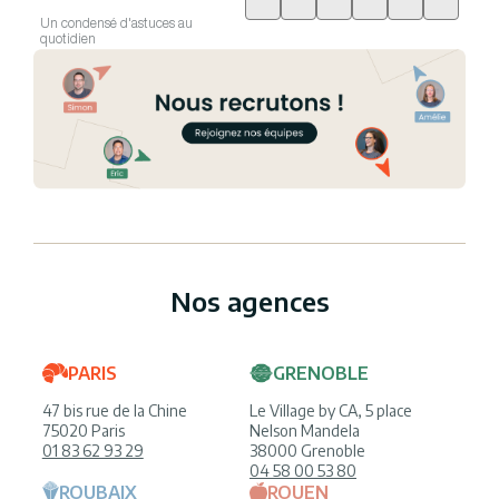
Un condensé d'astuces au
quotidien
Nos agences
PARIS
GRENOBLE
47 bis rue de la Chine
Le Village by CA, 5 place
75020 Paris
Nelson Mandela
01 83 62 93 29
38000 Grenoble
04 58 00 53 80
ROUBAIX
ROUEN