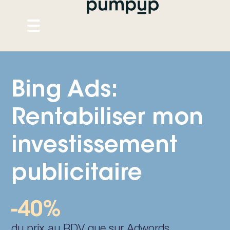
Bing Ads:
Rentabiliser mon
investissement
publicitaire
-40%
du prix au RDV que sur Adwords