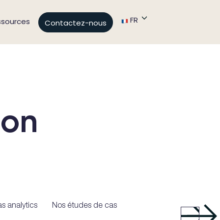
FR
ssources
Contactez-nous
ion
s analytics
Nos études de cas acquisition