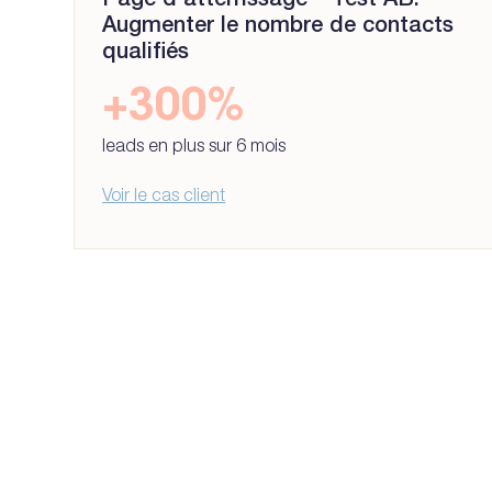
Page d’atterrissage – Test AB:
Augmenter le nombre de contacts
qualifiés
+300%
leads en plus sur 6 mois
Voir le cas client